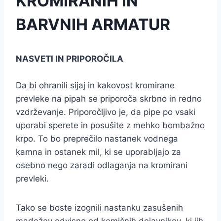
KROMIRANIH IN
BARVNIH ARMATUR
NASVETI IN PRIPOROČILA
Da bi ohranili sijaj in kakovost kromirane
prevleke na pipah se priporoča skrbno in redno
vzdrževanje. Priporočljivo je, da pipe po vsaki
uporabi sperete in posušite z mehko bombažno
krpo. To bo preprečilo nastanek vodnega
kamna in ostanek mil, ki se uporabljajo za
osebno nego zaradi odlaganja na kromirani
prevleki.
Tako se boste izognili nastanku zasušenih
madežev odvisno od kemičnih dejavnikov, ki jih